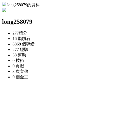
long258079的資料
long258079
277
積分
16 顆
鑽石
8868 個
碎鑽
277
經驗
38
幫助
0
技術
0
貢獻
3 次
宣傳
0 個
金豆