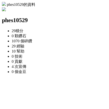
phes10529的資料
phes10529
29
積分
0 顆
鑽石
1070 個
碎鑽
29
經驗
10
幫助
0
技術
0
貢獻
4 次
宣傳
0 個
金豆