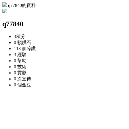
q77840的資料
q77840
3
積分
0 顆
鑽石
113 個
碎鑽
3
經驗
0
幫助
0
技術
0
貢獻
0 次
宣傳
0 個
金豆