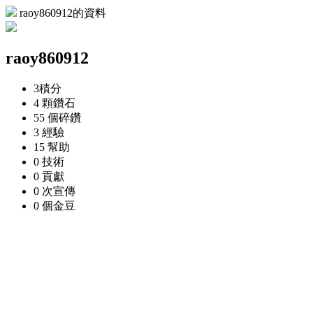
raoy860912的資料
raoy860912
3
積分
4 顆
鑽石
55 個
碎鑽
3
經驗
15
幫助
0
技術
0
貢獻
0 次
宣傳
0 個
金豆