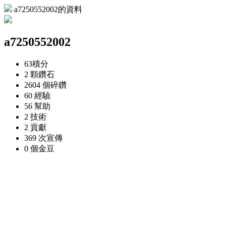
a7250552002的資料
a7250552002
63
積分
2 顆
鑽石
2604 個
碎鑽
60
經驗
56
幫助
2
技術
2
貢獻
369 次
宣傳
0 個
金豆