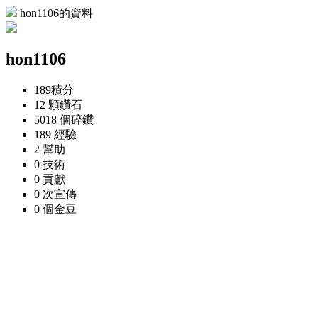
hon1106的資料
hon1106
189
積分
12 顆
鑽石
5018 個
碎鑽
189
經驗
2
幫助
0
技術
0
貢獻
0 次
宣傳
0 個
金豆