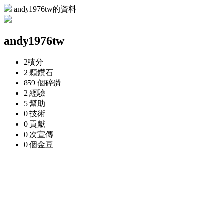
andy1976tw的資料
andy1976tw
2
積分
2 顆
鑽石
859 個
碎鑽
2
經驗
5
幫助
0
技術
0
貢獻
0 次
宣傳
0 個
金豆