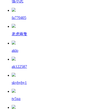
張小志
fa770405
老虎兩隻
aklo
ak122587
skybyby1
tv5xq