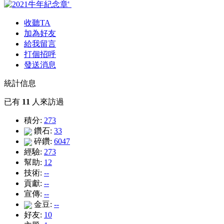
收聽TA
加為好友
給我留言
打個招呼
發送消息
統計信息
已有
11
人來訪過
積分:
273
鑽石:
33
碎鑽:
6047
經驗:
273
幫助:
12
技術:
--
貢獻:
--
宣傳:
--
金豆:
--
好友:
10