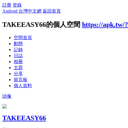
註冊
登錄
Android 台灣中文網
返回首頁
TAKEEASY66的個人空間
https://apk.tw/
空間首頁
動態
記錄
日誌
相冊
主題
分享
留言板
個人資料
頭像
TAKEEASY66