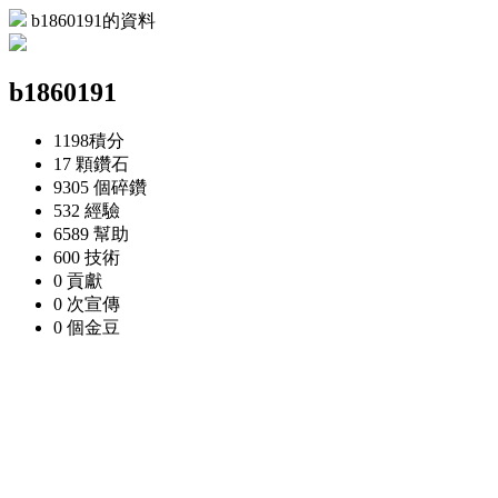
b1860191的資料
b1860191
1198
積分
17 顆
鑽石
9305 個
碎鑽
532
經驗
6589
幫助
600
技術
0
貢獻
0 次
宣傳
0 個
金豆