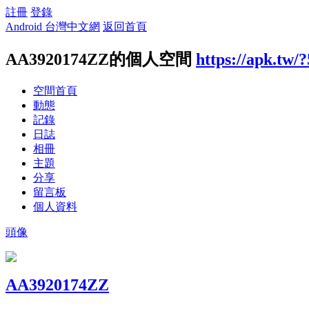
註冊
登錄
Android 台灣中文網
返回首頁
AA3920174ZZ的個人空間
https://apk.tw/
空間首頁
動態
記錄
日誌
相冊
主題
分享
留言板
個人資料
頭像
AA3920174ZZ