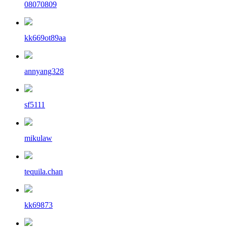
08070809
kk669ot89aa
annyang328
sf5111
mikulaw
tequila.chan
kk69873