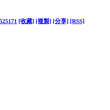
?525171
[收藏]
[複製]
[分享]
[RSS]