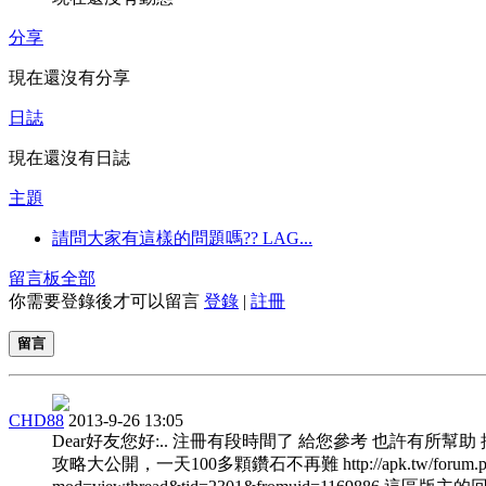
分享
現在還沒有分享
日誌
現在還沒有日誌
主題
請問大家有這樣的問題嗎?? LAG...
留言板
全部
你需要登錄後才可以留言
登錄
|
註冊
留言
CHD88
2013-9-26 13:05
Dear好友您好:.. 注冊有段時間了 給您參考 也許有所幫助
攻略大公開，一天100多顆鑽石不再難 http://apk.tw/forum.p