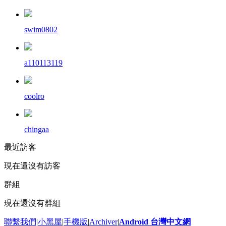
swim0802
a110113119
coolro
chingaa
最近訪客
現在還沒有訪客
群組
現在還沒有群組
聯繫我們
|
小黑屋
|
手機版
|
Archiver
|
Android 台灣中文網