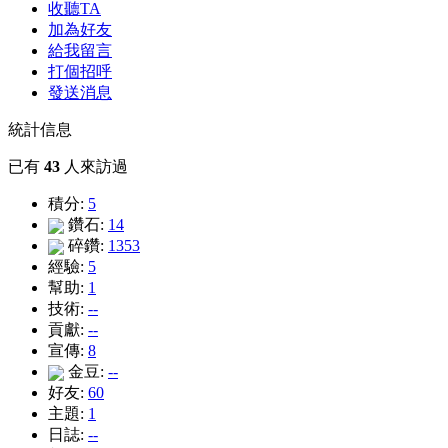
收聽TA
加為好友
給我留言
打個招呼
發送消息
統計信息
已有
43
人來訪過
積分:
5
鑽石:
14
碎鑽:
1353
經驗:
5
幫助:
1
技術:
--
貢獻:
--
宣傳:
8
金豆:
--
好友:
60
主題:
1
日誌:
--