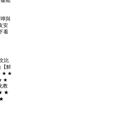
的回覆能
的叮嚀與
友安
下看
學文比
朵【鮮
 ★ ★
★ ★
 美化教
★ ★
★ ★