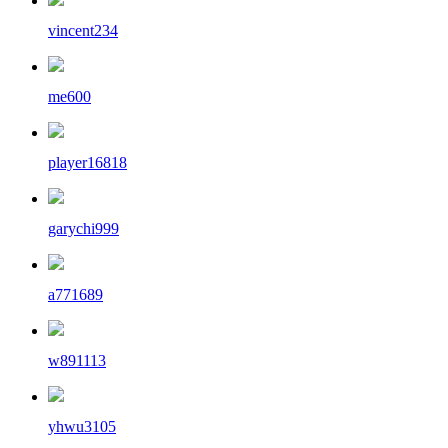
vincent234
me600
player16818
garychi999
a771689
w891113
yhwu3105