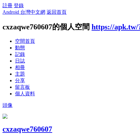
註冊
登錄
Android 台灣中文網
返回首頁
cxzaqwe760607的個人空間
https://apk.tw
空間首頁
動態
記錄
日誌
相冊
主題
分享
留言板
個人資料
頭像
cxzaqwe760607