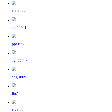
CHD88
st945401
pps1998
ayn77543
angis80911
lin7
zl2135