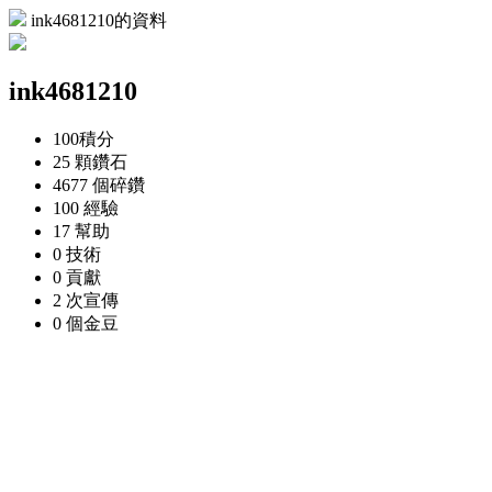
ink4681210的資料
ink4681210
100
積分
25 顆
鑽石
4677 個
碎鑽
100
經驗
17
幫助
0
技術
0
貢獻
2 次
宣傳
0 個
金豆