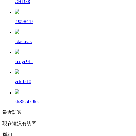
CHD88
s9098447
adadasas
kenye911
yck0210
kk862479kk
最近訪客
現在還沒有訪客
群組