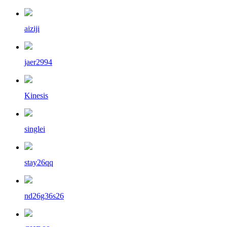
aiziji
jaer2994
Kinesis
singlei
stay26qq
nd26g36s26