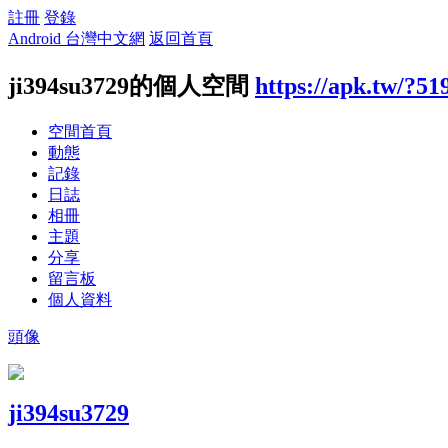
註冊
登錄
Android 台灣中文網
返回首頁
ji394su3729的個人空間
https://apk.tw/?51
空間首頁
動態
記錄
日誌
相冊
主題
分享
留言板
個人資料
頭像
ji394su3729