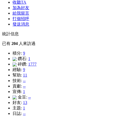
收聽TA
加為好友
給我留言
打個招呼
發送消息
統計信息
已有
204
人來訪過
積分:
9
鑽石:
1
碎鑽:
1777
經驗:
9
幫助:
11
技術:
--
貢獻:
--
宣傳:
1
金豆:
--
好友:
13
主題:
1
日誌:
--