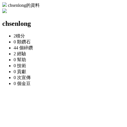
chsenlong的資料
chsenlong
2
積分
0 顆
鑽石
44 個
碎鑽
2
經驗
0
幫助
0
技術
0
貢獻
0 次
宣傳
0 個
金豆