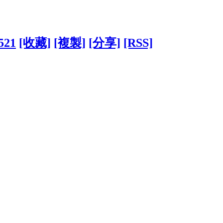
9521
[收藏]
[複製]
[分享]
[RSS]