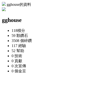
gghouse的資料
gghouse
118
積分
59 顆
鑽石
3508 個
碎鑽
117
經驗
52
幫助
0
技術
0
貢獻
0 次
宣傳
0 個
金豆