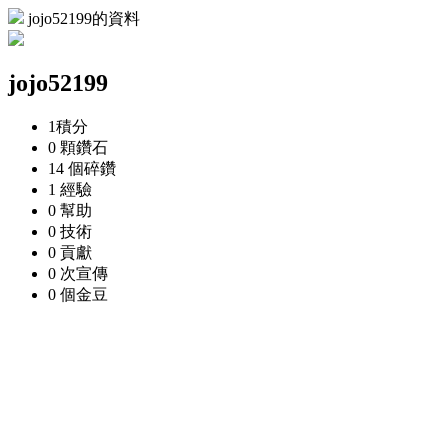
jojo52199的資料
jojo52199
1
積分
0 顆
鑽石
14 個
碎鑽
1
經驗
0
幫助
0
技術
0
貢獻
0 次
宣傳
0 個
金豆