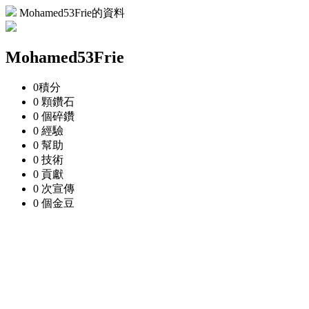
Mohamed53Frie的資料
Mohamed53Frie
0
積分
0 顆
鑽石
0 個
碎鑽
0
經驗
0
幫助
0
技術
0
貢獻
0 次
宣傳
0 個
金豆