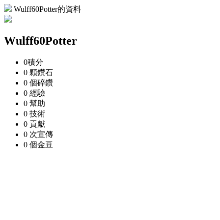
Wulff60Potter的資料
Wulff60Potter
0
積分
0 顆
鑽石
0 個
碎鑽
0
經驗
0
幫助
0
技術
0
貢獻
0 次
宣傳
0 個
金豆