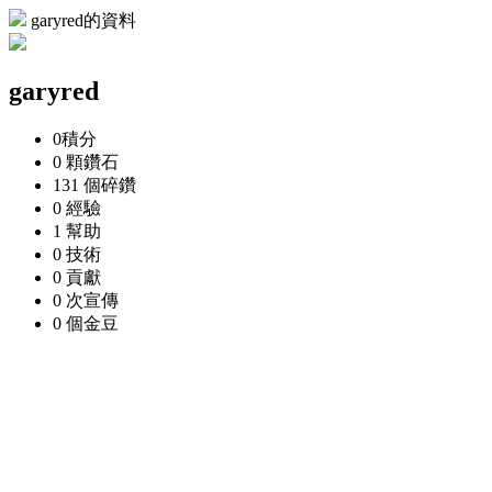
garyred的資料
garyred
0
積分
0 顆
鑽石
131 個
碎鑽
0
經驗
1
幫助
0
技術
0
貢獻
0 次
宣傳
0 個
金豆