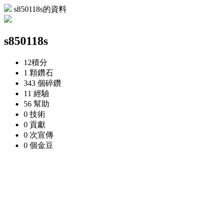
s850118s的資料
s850118s
12
積分
1 顆
鑽石
343 個
碎鑽
11
經驗
56
幫助
0
技術
0
貢獻
0 次
宣傳
0 個
金豆