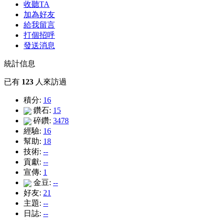
收聽TA
加為好友
給我留言
打個招呼
發送消息
統計信息
已有
123
人來訪過
積分:
16
鑽石:
15
碎鑽:
3478
經驗:
16
幫助:
18
技術:
--
貢獻:
--
宣傳:
1
金豆:
--
好友:
21
主題:
--
日誌:
--