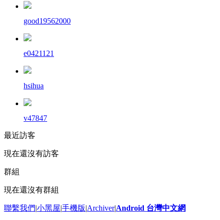
good19562000
e0421121
hsihua
v47847
最近訪客
現在還沒有訪客
群組
現在還沒有群組
聯繫我們
|
小黑屋
|
手機版
|
Archiver
|
Android 台灣中文網