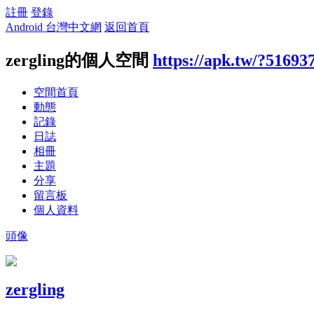
註冊
登錄
Android 台灣中文網
返回首頁
zergling的個人空間
https://apk.tw/?51693
空間首頁
動態
記錄
日誌
相冊
主題
分享
留言板
個人資料
頭像
zergling