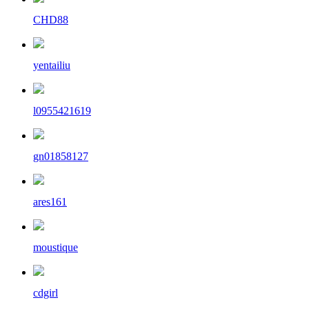
CHD88
yentailiu
l0955421619
gn01858127
ares161
moustique
cdgirl