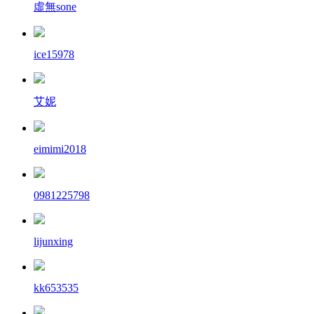
虛無sone
ice15978
艾妮
eimimi2018
0981225798
lijunxing
kk653535