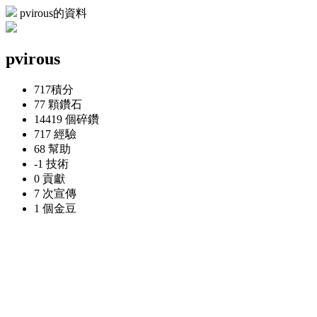
pvirous的資料
pvirous
717
積分
77 顆
鑽石
14419 個
碎鑽
717
經驗
68
幫助
-1
技術
0
貢獻
7 次
宣傳
1 個
金豆