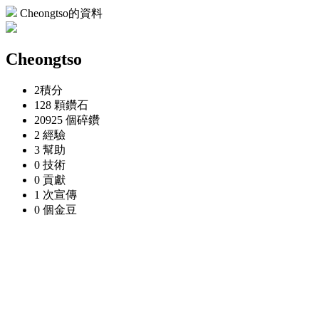
Cheongtso的資料
Cheongtso
2
積分
128 顆
鑽石
20925 個
碎鑽
2
經驗
3
幫助
0
技術
0
貢獻
1 次
宣傳
0 個
金豆