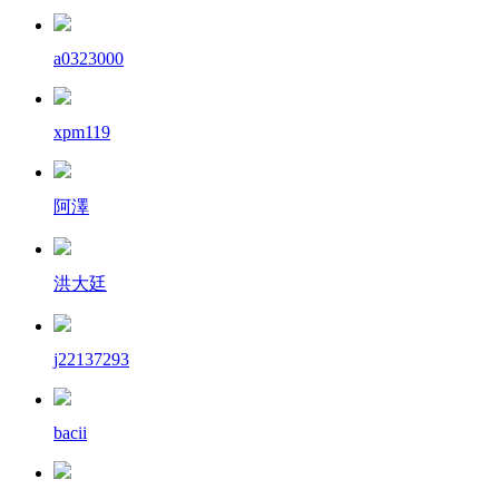
a0323000
xpm119
阿澤
洪大廷
j22137293
bacii