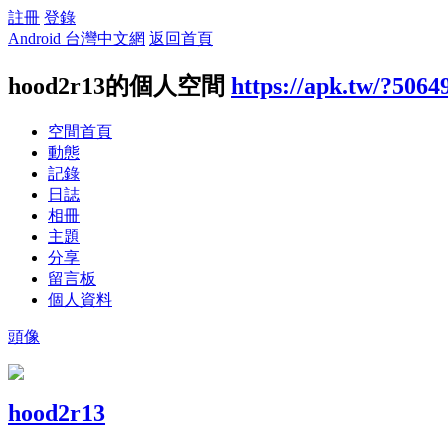
註冊
登錄
Android 台灣中文網
返回首頁
hood2r13的個人空間
https://apk.tw/?5064
空間首頁
動態
記錄
日誌
相冊
主題
分享
留言板
個人資料
頭像
hood2r13