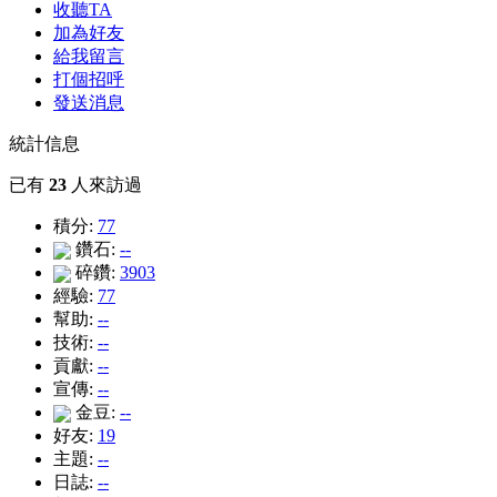
收聽TA
加為好友
給我留言
打個招呼
發送消息
統計信息
已有
23
人來訪過
積分:
77
鑽石:
--
碎鑽:
3903
經驗:
77
幫助:
--
技術:
--
貢獻:
--
宣傳:
--
金豆:
--
好友:
19
主題:
--
日誌:
--