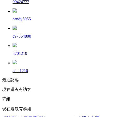
00424777
candy5055
c97364800
h701219
adol1216
最近訪客
現在還沒有訪客
群組
現在還沒有群組