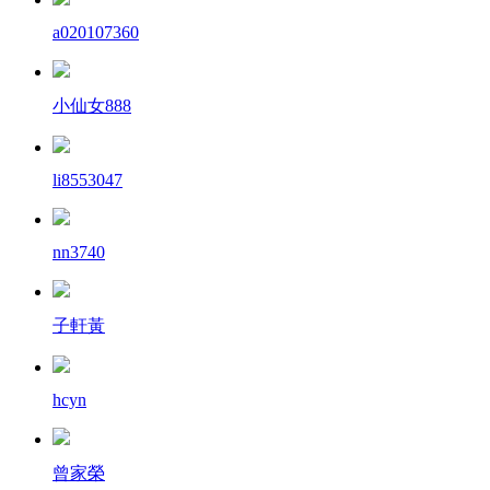
a020107360
小仙女888
li8553047
nn3740
子軒黃
hcyn
曾家榮