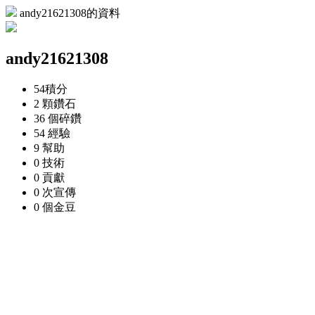
andy21621308的資料
andy21621308
54
積分
2 顆
鑽石
36 個
碎鑽
54
經驗
9
幫助
0
技術
0
貢獻
0 次
宣傳
0 個
金豆