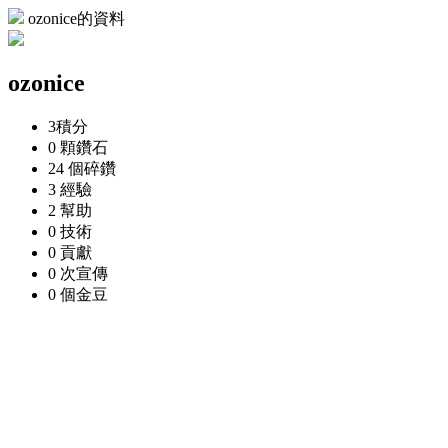
ozonice的資料
ozonice
3
積分
0 顆
鑽石
24 個
碎鑽
3
經驗
2
幫助
0
技術
0
貢獻
0 次
宣傳
0 個
金豆