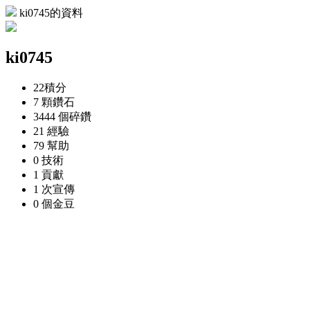
ki0745的資料
ki0745
22
積分
7 顆
鑽石
3444 個
碎鑽
21
經驗
79
幫助
0
技術
1
貢獻
1 次
宣傳
0 個
金豆