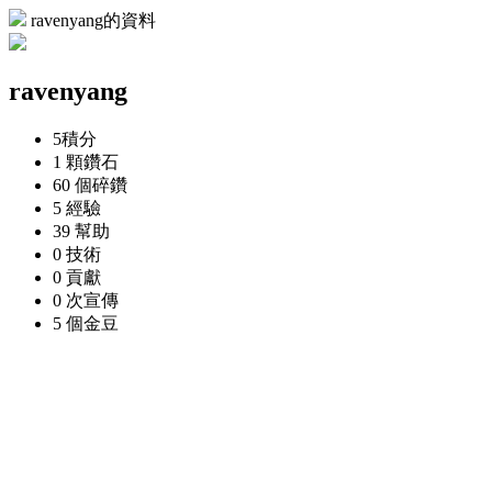
ravenyang的資料
ravenyang
5
積分
1 顆
鑽石
60 個
碎鑽
5
經驗
39
幫助
0
技術
0
貢獻
0 次
宣傳
5 個
金豆