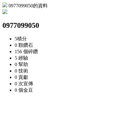
0977099050的資料
0977099050
5
積分
0 顆
鑽石
156 個
碎鑽
5
經驗
0
幫助
0
技術
0
貢獻
0 次
宣傳
0 個
金豆