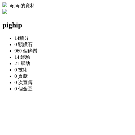
pighip的資料
pighip
14
積分
0 顆
鑽石
960 個
碎鑽
14
經驗
21
幫助
0
技術
0
貢獻
0 次
宣傳
0 個
金豆