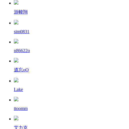
游幃翔
sim0831
n86622o
遺忘oO
Lake
ttoomm
艾力克