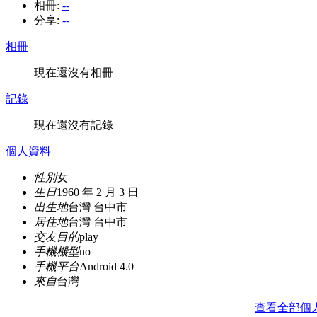
相冊:
--
分享:
--
相冊
現在還沒有相冊
記錄
現在還沒有記錄
個人資料
性別
女
生日
1960 年 2 月 3 日
出生地
台灣 台中市
居住地
台灣 台中市
交友目的
play
手機機型
no
手機平台
Android 4.0
來自
台灣
查看全部個