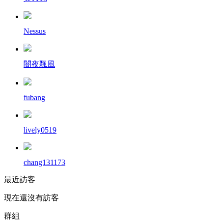
Nessus
闇夜飄風
fubang
lively0519
chang131173
最近訪客
現在還沒有訪客
群組