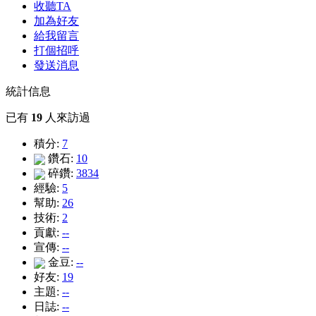
收聽TA
加為好友
給我留言
打個招呼
發送消息
統計信息
已有
19
人來訪過
積分:
7
鑽石:
10
碎鑽:
3834
經驗:
5
幫助:
26
技術:
2
貢獻:
--
宣傳:
--
金豆:
--
好友:
19
主題:
--
日誌:
--