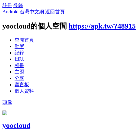
註冊
登錄
Android 台灣中文網
返回首頁
yoocloud的個人空間
https://apk.tw/?4891
空間首頁
動態
記錄
日誌
相冊
主題
分享
留言板
個人資料
頭像
yoocloud