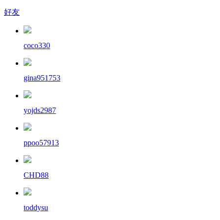
好友
coco330
gina951753
yojds2987
ppoo57913
CHD88
toddysu