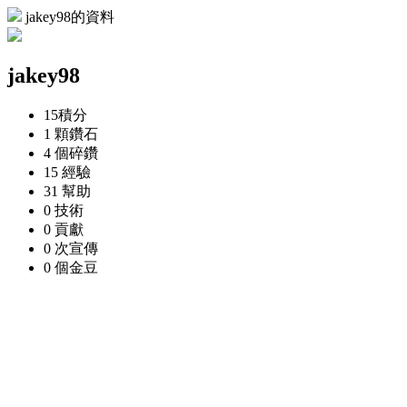
jakey98的資料
jakey98
15
積分
1 顆
鑽石
4 個
碎鑽
15
經驗
31
幫助
0
技術
0
貢獻
0 次
宣傳
0 個
金豆