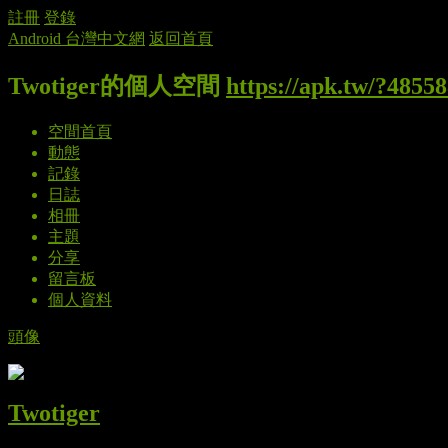
註冊
登錄
Android 台灣中文網
返回首頁
Twotiger的個人空間
https://apk.tw/?4855
空間首頁
動態
記錄
日誌
相冊
主題
分享
留言板
個人資料
頭像
Twotiger