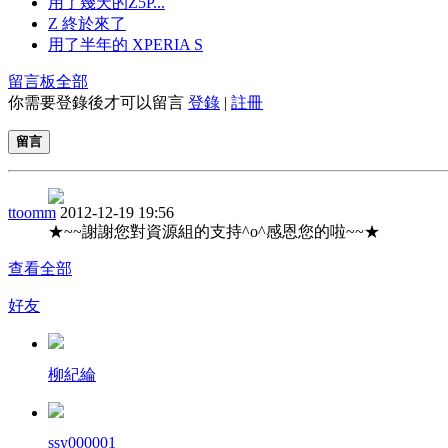
用了幾天的Z5P...
Z 終於來了
用了半年的 XPERIA S
留言板
全部
你需要登錄後才可以留言
登錄
|
註冊
留言
ttoomm
2012-12-19 19:56
★~~謝謝您對資源組的支持^o^感恩您的啦~~★
查看全部
好友
柳紀綸
ssy000001