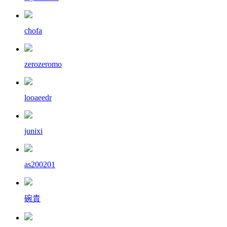
chofa
zerozeromo
looaeedr
junixi
as200201
碗貴