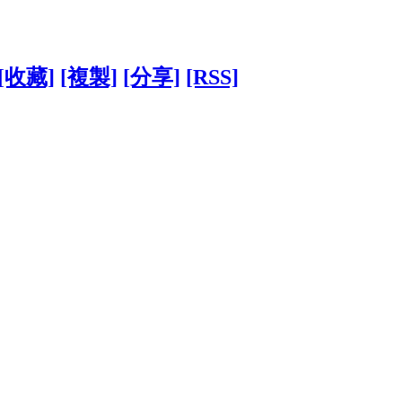
[收藏]
[複製]
[分享]
[RSS]