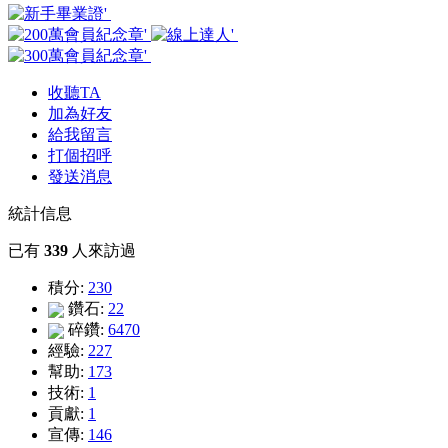
收聽TA
加為好友
給我留言
打個招呼
發送消息
統計信息
已有
339
人來訪過
積分:
230
鑽石:
22
碎鑽:
6470
經驗:
227
幫助:
173
技術:
1
貢獻:
1
宣傳:
146