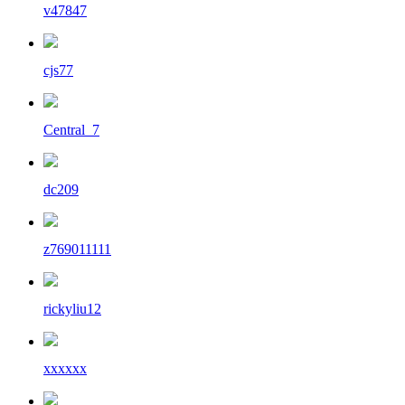
v47847
cjs77
Central_7
dc209
z769011111
rickyliu12
xxxxxx