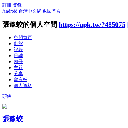
註冊
登錄
Android 台灣中文網
返回首頁
張豫蛟的個人空間
https://apk.tw/?485075
空間首頁
動態
記錄
日誌
相冊
主題
分享
留言板
個人資料
頭像
張豫蛟