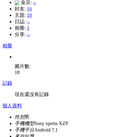
金豆:
--
好友:
16
主題:
10
日誌:
--
相冊:
1
分享:
--
相冊
圖片數:
18
記錄
現在還沒有記錄
個人資料
性別
男
手機機型
Sony xperia XZP
手機平台
Android 7.1
來自
台灣