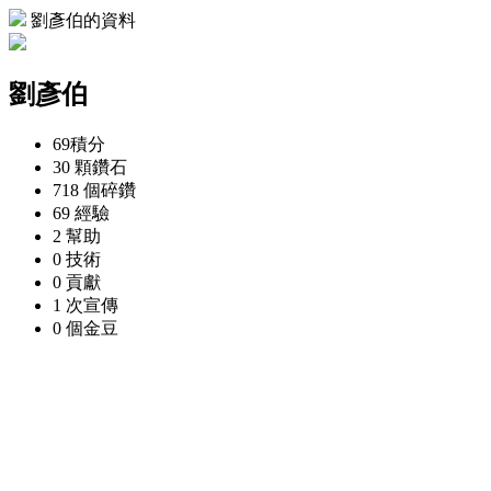
劉彥伯的資料
劉彥伯
69
積分
30 顆
鑽石
718 個
碎鑽
69
經驗
2
幫助
0
技術
0
貢獻
1 次
宣傳
0 個
金豆