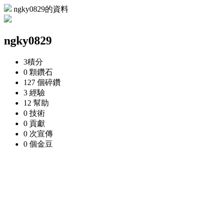
ngky0829的資料
ngky0829
3
積分
0 顆
鑽石
127 個
碎鑽
3
經驗
12
幫助
0
技術
0
貢獻
0 次
宣傳
0 個
金豆