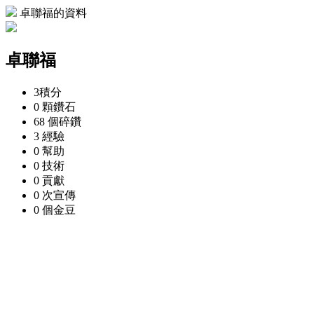
卓聯福的資料
卓聯福
3
積分
0 顆
鑽石
68 個
碎鑽
3
經驗
0
幫助
0
技術
0
貢獻
0 次
宣傳
0 個
金豆