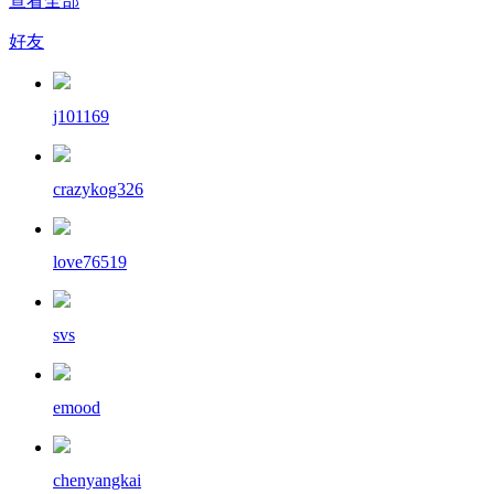
查看全部
好友
j101169
crazykog326
love76519
svs
emood
chenyangkai