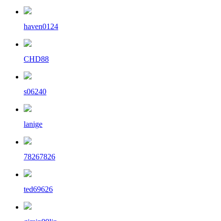
haven0124
CHD88
s06240
lanige
78267826
ted69626