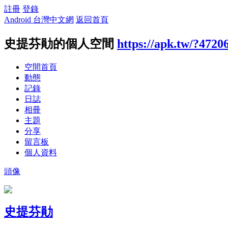
註冊
登錄
Android 台灣中文網
返回首頁
史提芬勛的個人空間
https://apk.tw/?4720
空間首頁
動態
記錄
日誌
相冊
主題
分享
留言板
個人資料
頭像
史提芬勛