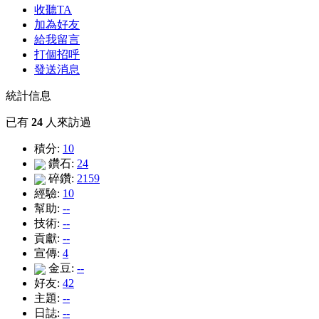
收聽TA
加為好友
給我留言
打個招呼
發送消息
統計信息
已有
24
人來訪過
積分:
10
鑽石:
24
碎鑽:
2159
經驗:
10
幫助:
--
技術:
--
貢獻:
--
宣傳:
4
金豆:
--
好友:
42
主題:
--
日誌:
--