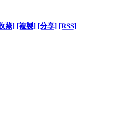
[收藏]
[複製]
[分享]
[RSS]