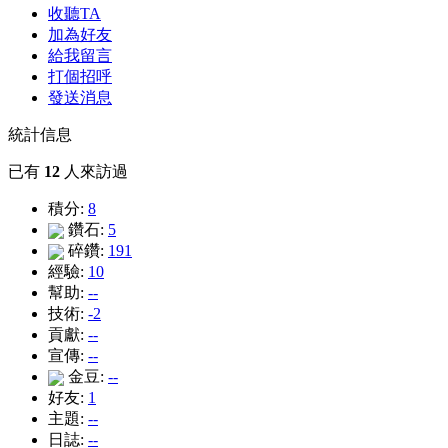
收聽TA
加為好友
給我留言
打個招呼
發送消息
統計信息
已有
12
人來訪過
積分:
8
鑽石:
5
碎鑽:
191
經驗:
10
幫助:
--
技術:
-2
貢獻:
--
宣傳:
--
金豆:
--
好友:
1
主題:
--
日誌:
--