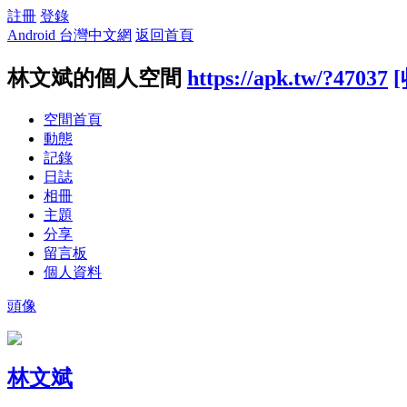
註冊
登錄
Android 台灣中文網
返回首頁
林文斌的個人空間
https://apk.tw/?47037
空間首頁
動態
記錄
日誌
相冊
主題
分享
留言板
個人資料
頭像
林文斌