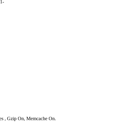
1-
ries , Gzip On, Memcache On.