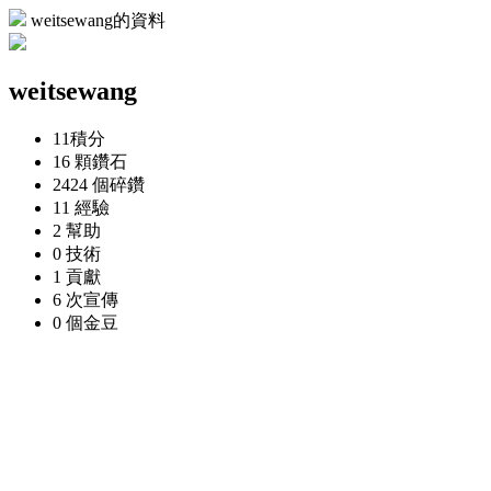
weitsewang的資料
weitsewang
11
積分
16 顆
鑽石
2424 個
碎鑽
11
經驗
2
幫助
0
技術
1
貢獻
6 次
宣傳
0 個
金豆