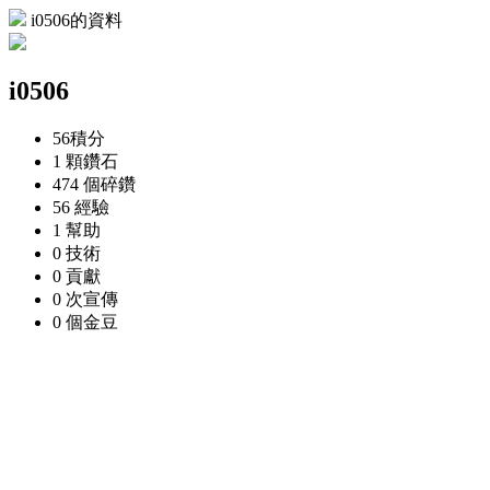
i0506的資料
i0506
56
積分
1 顆
鑽石
474 個
碎鑽
56
經驗
1
幫助
0
技術
0
貢獻
0 次
宣傳
0 個
金豆