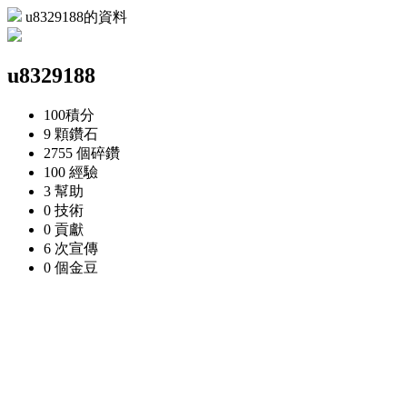
u8329188的資料
u8329188
100
積分
9 顆
鑽石
2755 個
碎鑽
100
經驗
3
幫助
0
技術
0
貢獻
6 次
宣傳
0 個
金豆