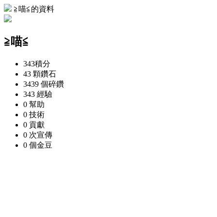
≧喵≦的資料
≧喵≦
343
積分
43 顆
鑽石
3439 個
碎鑽
343
經驗
0
幫助
0
技術
0
貢獻
0 次
宣傳
0 個
金豆