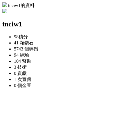
tnciw1的資料
tnciw1
98
積分
41 顆
鑽石
5743 個
碎鑽
94
經驗
104
幫助
3
技術
0
貢獻
1 次
宣傳
0 個
金豆