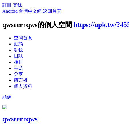
註冊
登錄
Android 台灣中文網
返回首頁
qwseerrqws的個人空間
https://apk.tw/?45
空間首頁
動態
記錄
日誌
相冊
主題
分享
留言板
個人資料
頭像
qwseerrqws