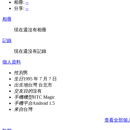
相冊:
--
分享:
--
相冊
現在還沒有相冊
記錄
現在還沒有記錄
個人資料
性別
男
生日
1995 年 7 月 7 日
出生地
台灣 台北市
交友目的
沒有
手機機型
HTC Magic
手機平台
Android 1.5
來自
台灣
查看全部個