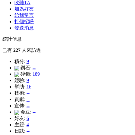
收聽TA
加為好友
給我留言
打個招呼
發送消息
統計信息
已有
227
人來訪過
積分:
9
鑽石:
--
碎鑽:
189
經驗:
9
幫助:
16
技術:
--
貢獻:
--
宣傳:
--
金豆:
--
好友:
6
主題:
4
日誌:
--