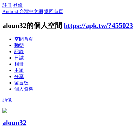
註冊
登錄
Android 台灣中文網
返回首頁
aloun32的個人空間
https://apk.tw/?455023
空間首頁
動態
記錄
日誌
相冊
主題
分享
留言板
個人資料
頭像
aloun32