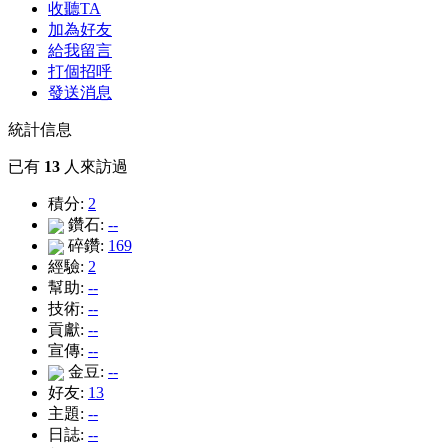
收聽TA
加為好友
給我留言
打個招呼
發送消息
統計信息
已有
13
人來訪過
積分:
2
鑽石:
--
碎鑽:
169
經驗:
2
幫助:
--
技術:
--
貢獻:
--
宣傳:
--
金豆:
--
好友:
13
主題:
--
日誌:
--