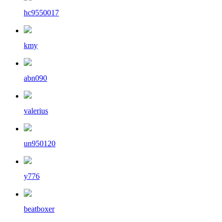
hc9550017
kmy
abn090
valerius
un950120
y776
beatboxer