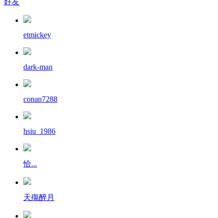
好友
etmickey
dark-man
conan7288
hsiu_1986
恰...
天殤醉月