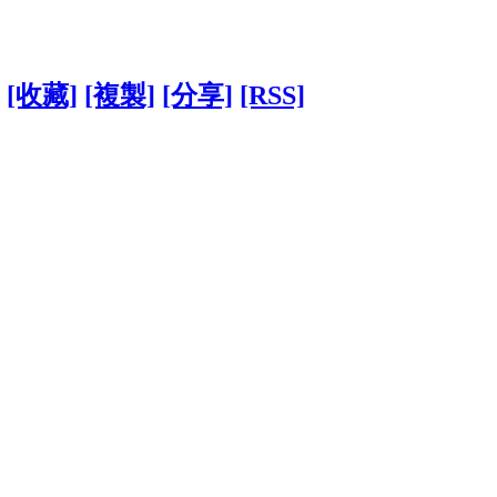
[收藏]
[複製]
[分享]
[RSS]