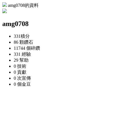
amg0708的資料
amg0708
331
積分
86 顆
鑽石
11744 個
碎鑽
331
經驗
29
幫助
0
技術
0
貢獻
0 次
宣傳
0 個
金豆