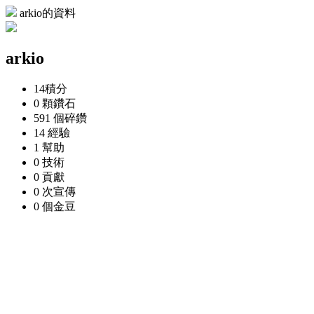
arkio的資料
arkio
14
積分
0 顆
鑽石
591 個
碎鑽
14
經驗
1
幫助
0
技術
0
貢獻
0 次
宣傳
0 個
金豆