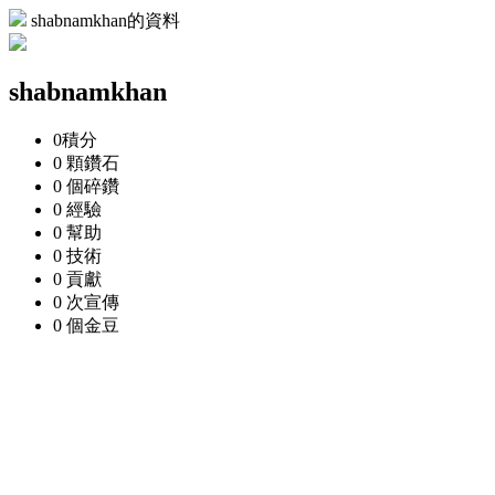
shabnamkhan的資料
shabnamkhan
0
積分
0 顆
鑽石
0 個
碎鑽
0
經驗
0
幫助
0
技術
0
貢獻
0 次
宣傳
0 個
金豆